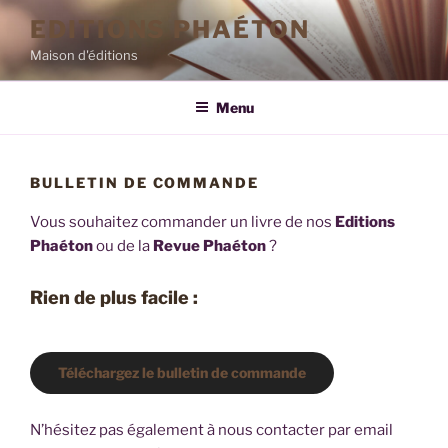
Aller
EDITIONS PHAÉTON
au
Maison d'éditions
contenu
principal
Menu
BULLETIN DE COMMANDE
Vous souhaitez commander un livre de nos
Editions
Phaéton
ou de la
Revue Phaéton
?
Rien de plus facile :
Téléchargez le bulletin de commande
N’hésitez pas également à nous contacter par email