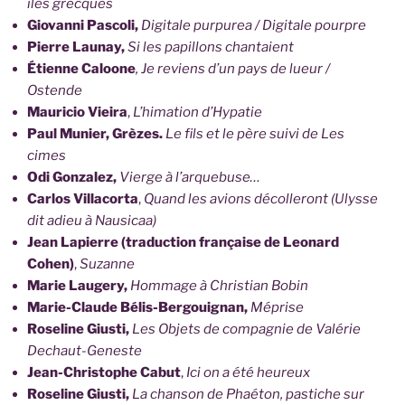
îles grecques
Giovanni Pascoli,
Digitale purpurea / Digitale pourpre
Pierre Launay,
Si les papillons chantaient
Étienne Caloone
, Je reviens d’un pays de lueur /
Ostende
Mauricio Vieira
,
L’himation d’Hypatie
Paul Munier, Grèzes.
Le fils et le père suivi de Les
cimes
Odi Gonzalez,
Vierge à l’arquebuse…
Carlos Villacorta
,
Quand les avions décolleront (Ulysse
dit adieu à Nausicaa)
Jean Lapierre (traduction française de Leonard
Cohen)
,
Suzanne
Marie Laugery,
Hommage à Christian Bobin
Marie-Claude Bélis-Bergouignan,
Méprise
Roseline Giusti,
Les Objets de compagnie de Valérie
Dechaut-Geneste
Jean-Christophe Cabut
,
Ici on a été heureux
Roseline Giusti,
La chanson de Phaéton, pastiche sur