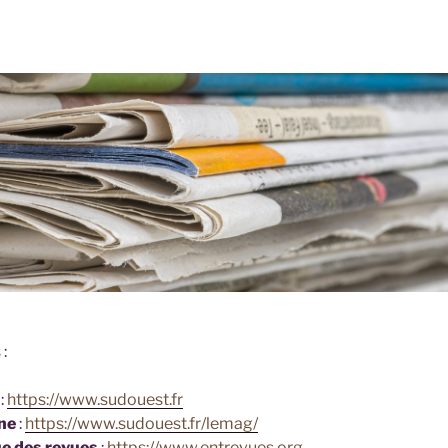
 :
:
https://www.sudouest.fr
ine
:
https://www.sudouest.fr/lemag/
ue des revues
:
https://www.entrevues.org