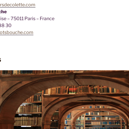
ersdecolette.com
che
se – 75011 Paris – France
 88 30
otsbouche.com
s