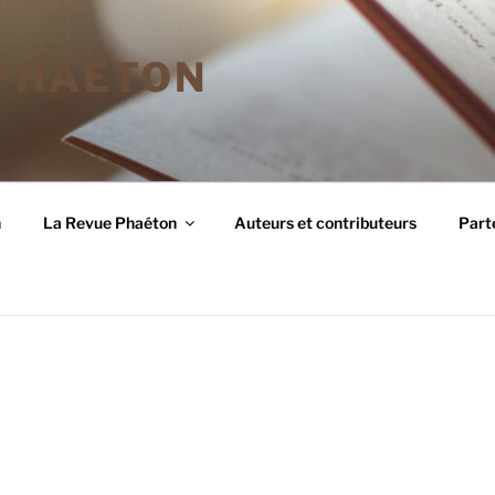
 PHAÉTON
n
La Revue Phaéton
Auteurs et contributeurs
Part