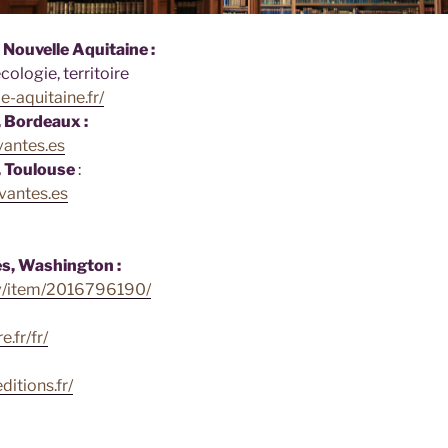
 Nouvelle Aquitaine :
ologie, territoire
e-aquitaine.fr/
, Bordeaux :
vantes.es
, Toulouse
:
rvantes.es
ès, Washington :
ov/item/2016796190/
.fr/fr/
itions.fr/