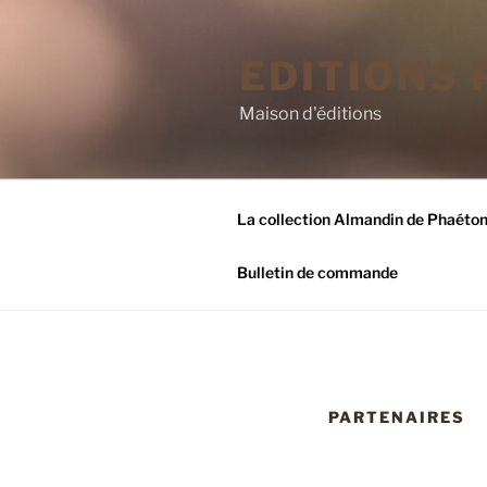
Aller
au
EDITIONS
contenu
principal
Maison d'éditions
La collection Almandin de Phaéto
Bulletin de commande
PARTENAIRES