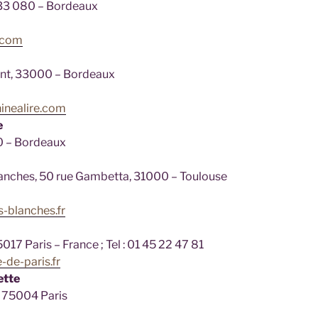
, 33 080 – Bordeaux
0
.com
ent, 33000 – Bordeaux
7
inealire.com
e
0 – Bordeaux
lanches, 50 rue Gambetta, 31000 – Toulouse
-blanches.fr
5017 Paris – France ; Tel : 01 45 22 47 81
e-de-paris.fr
ette
 75004 Paris