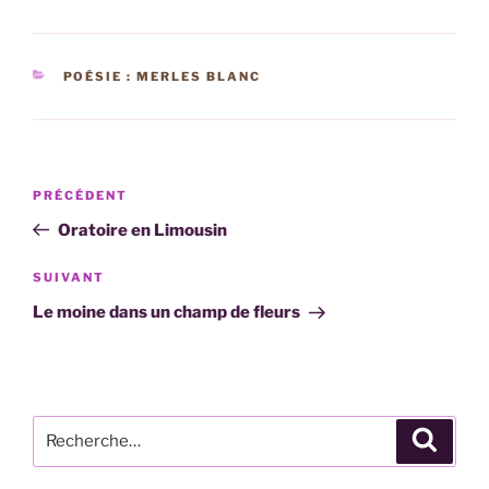
CATÉGORIES
POÉSIE : MERLES BLANC
Navigation
Article
PRÉCÉDENT
de
précédent
Oratoire en Limousin
l’article
Article
SUIVANT
suivant
Le moine dans un champ de fleurs
Recherche
Recher
pour
: