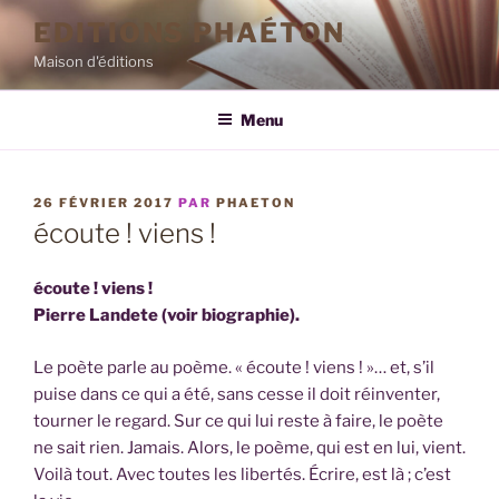
Aller
EDITIONS PHAÉTON
au
Maison d'éditions
contenu
principal
Menu
PUBLIÉ
26 FÉVRIER 2017
PAR
PHAETON
LE
écoute ! viens !
écoute ! viens !
Pierre Landete (voir biographie).
Le poète parle au poème. « écoute ! viens ! »… et, s’il
puise dans ce qui a été, sans cesse il doit réinventer,
tourner le regard. Sur ce qui lui reste à faire, le poète
ne sait rien. Jamais. Alors, le poème, qui est en lui, vient.
Voilà tout. Avec toutes les libertés. Écrire, est là ; c’est