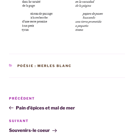
CATÉGORIES
POÉSIE : MERLES BLANC
Navigation
Article
PRÉCÉDENT
de
précédent
Pain d’épices et mal de mer
l’article
Article
SUIVANT
suivant
Souvenirs-le coeur