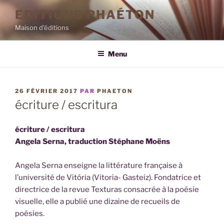
Aller
EDITIONS PHAÉTON
au
Maison d'éditions
contenu
principal
Menu
PUBLIÉ
26 FÉVRIER 2017
PAR
PHAETON
LE
écriture / escritura
écriture / escritura
Angela Serna, traduction Stéphane Moëns
Angela Serna enseigne la littérature française à
l’université de Vitória (Vitoria- Gasteiz). Fondatrice et
directrice de la revue Texturas consacrée à la poésie
visuelle, elle a publié une dizaine de recueils de
poésies.