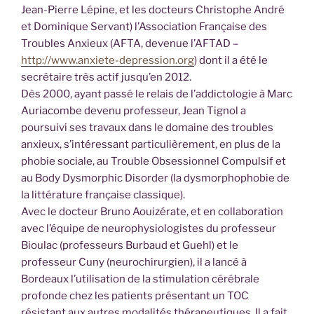
Jean-Pierre Lépine, et les docteurs Christophe André
et Dominique Servant) l’Association Française des
Troubles Anxieux (AFTA, devenue l’AFTAD –
http://www.anxiete-depression.org
) dont il a été le
secrétaire très actif jusqu’en 2012.
Dès 2000, ayant passé le relais de l’addictologie à Marc
Auriacombe devenu professeur, Jean Tignol a
poursuivi ses travaux dans le domaine des troubles
anxieux, s’intéressant particulièrement, en plus de la
phobie sociale, au Trouble Obsessionnel Compulsif et
au Body Dysmorphic Disorder (la dysmorphophobie de
la littérature française classique).
Avec le docteur Bruno Aouizérate, et en collaboration
avec l’équipe de neurophysiologistes du professeur
Bioulac (professeurs Burbaud et Guehl) et le
professeur Cuny (neurochirurgien), il a lancé à
Bordeaux l’utilisation de la stimulation cérébrale
profonde chez les patients présentant un TOC
résistant aux autres modalités thérapeutiques. Il a fait