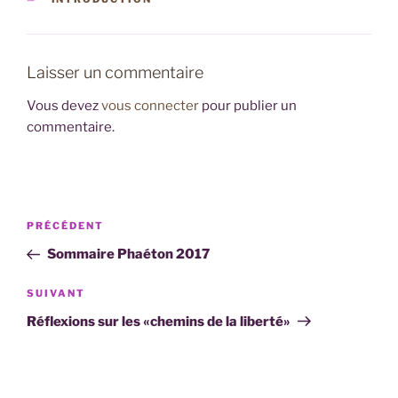
Laisser un commentaire
Vous devez
vous connecter
pour publier un
commentaire.
Navigation
Article
PRÉCÉDENT
de
précédent
Sommaire Phaéton 2017
l’article
Article
SUIVANT
suivant
Réflexions sur les «chemins de la liberté»