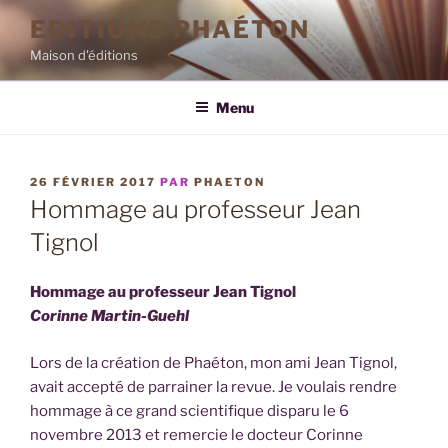
Aller
EDITIONS PHAÉTON
au
Maison d'éditions
contenu
principal
Menu
PUBLIÉ
26 FÉVRIER 2017
PAR
PHAETON
LE
Hommage au professeur Jean
Tignol
Hommage au professeur Jean Tignol
Corinne Martin-Guehl
Lors de la création de Phaéton, mon ami Jean Tignol,
avait accepté de parrainer la revue. Je voulais rendre
hommage à ce grand scientifique disparu le 6
novembre 2013 et remercie le docteur Corinne